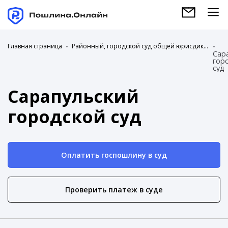
Главная страница
Районный, городской суд общей юрисдикции
Сар
гор
суд
Сарапульский
городской суд
Оплатить госпошлину в суд
Проверить платеж в суде