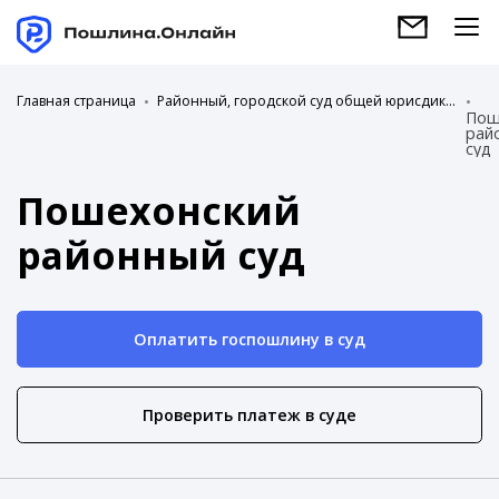
Главная страница
Районный, городской суд общей юрисдикции
Пош
рай
суд
Пошехонский
районный суд
Оплатить госпошлину в суд
Проверить платеж в суде