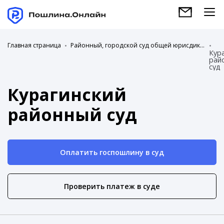
Главная страница
Районный, городской суд общей юрисдикции
Кур
рай
суд
Курагинский
районный суд
Оплатить госпошлину в суд
Проверить платеж в суде