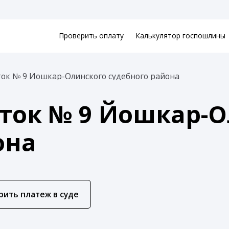
Проверить оплату
Калькулятор госпошлины
ток № 9 Йошкар-Олинского судебного района
ток № 9 Йошкар-О
она
рить платеж в суде