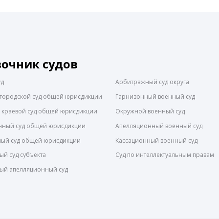
вочник судов
уд
Арбитражный суд округа
городской суд общей юрисдикции
Гарнизонный военный суд
 краевой суд общей юрисдикции
Окружной военный суд
нный суд общей юрисдикции
Апелляционный военный суд
ный суд общей юрисдикции
Кассационный военный суд
й суд субъекта
Суд по интеллектуальным правам
ый апелляционный суд