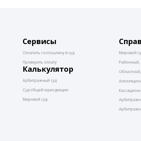
Сервисы
Спра
Оплатить госпошлину в суд
Мировой с
Проверить оплату
Районный, 
Калькулятор
Областной,
Арбитражный суд
Апелляцио
Суд общей юрисдикции
Кассацион
Мировой суд
Арбитражны
Арбитражн