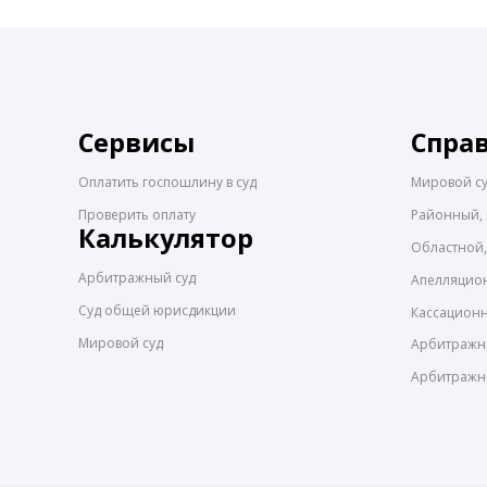
Сервисы
Спра
Оплатить госпошлину в суд
Мировой с
Проверить оплату
Районный, 
Калькулятор
Областной,
Арбитражный суд
Апелляцио
Суд общей юрисдикции
Кассацион
Мировой суд
Арбитражны
Арбитражн