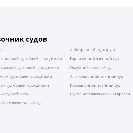
вочник судов
уд
Арбитражный суд округа
городской суд общей юрисдикции
Гарнизонный военный суд
 краевой суд общей юрисдикции
Окружной военный суд
нный суд общей юрисдикции
Апелляционный военный суд
ный суд общей юрисдикции
Кассационный военный суд
й суд субъекта
Суд по интеллектуальным правам
ый апелляционный суд