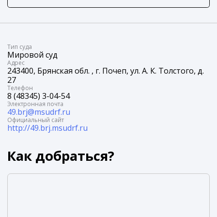
Tип суда
Мировой суд
Адрес
243400, Брянская обл. , г. Почеп, ул. А. К. Толстого, д.
27
Телефон
8 (48345) 3-04-54
Электронная почта
49.brj@msudrf.ru
Официальный сайт
http://49.brj.msudrf.ru
Как добраться?