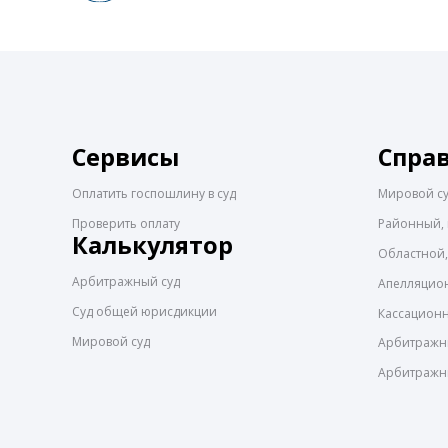
Сервисы
Спра
Оплатить госпошлину в суд
Мировой с
Проверить оплату
Районный, 
Калькулятор
Областной,
Арбитражный суд
Апелляцио
Суд общей юрисдикции
Кассацион
Мировой суд
Арбитражны
Арбитражн