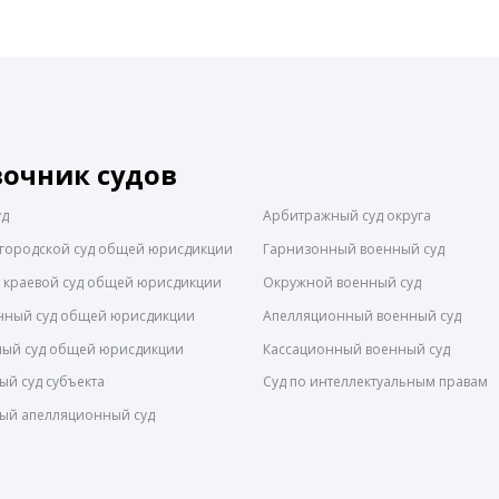
вочник судов
уд
Арбитражный суд округа
городской суд общей юрисдикции
Гарнизонный военный суд
 краевой суд общей юрисдикции
Окружной военный суд
нный суд общей юрисдикции
Апелляционный военный суд
ный суд общей юрисдикции
Кассационный военный суд
й суд субъекта
Суд по интеллектуальным правам
ый апелляционный суд