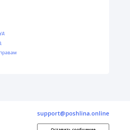
уд
д
 правам
support@poshlina.online
Оставить сообщение