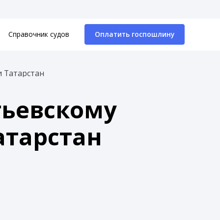
Справочник судов
Оплатить госпошлину
и Татарстан
тьевскому
атарстан