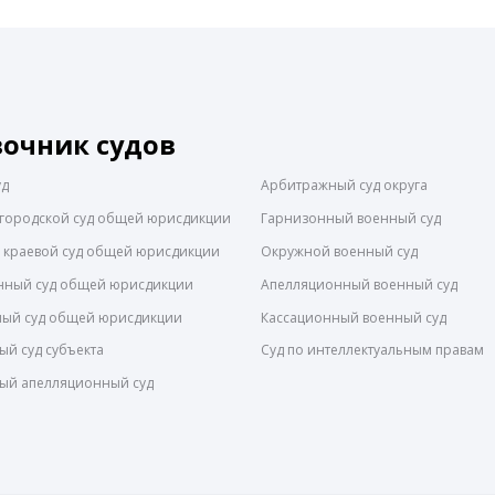
вочник судов
уд
Арбитражный суд округа
городской суд общей юрисдикции
Гарнизонный военный суд
 краевой суд общей юрисдикции
Окружной военный суд
нный суд общей юрисдикции
Апелляционный военный суд
ный суд общей юрисдикции
Кассационный военный суд
й суд субъекта
Суд по интеллектуальным правам
ый апелляционный суд