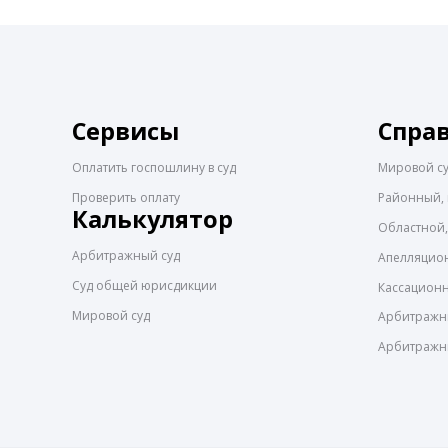
Сервисы
Спра
Оплатить госпошлину в суд
Мировой с
Проверить оплату
Районный, 
Калькулятор
Областной,
Арбитражный суд
Апелляцио
Суд общей юрисдикции
Кассацион
Мировой суд
Арбитражны
Арбитражн