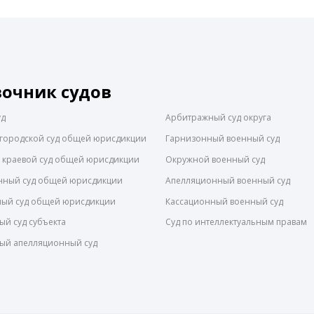
вочник судов
уд
Арбитражный суд округа
городской суд общей юрисдикции
Гарнизонный военный суд
 краевой суд общей юрисдикции
Окружной военный суд
нный суд общей юрисдикции
Апелляционный военный суд
ный суд общей юрисдикции
Кассационный военный суд
й суд субъекта
Суд по интеллектуальным правам
ый апелляционный суд