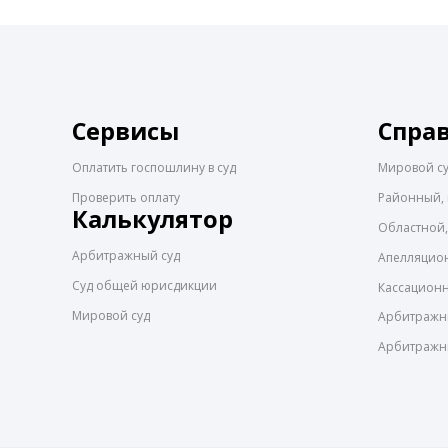
Сервисы
Спра
Оплатить госпошлину в суд
Мировой с
Проверить оплату
Районный, 
Калькулятор
Областной,
Арбитражный суд
Апелляцио
Суд общей юрисдикции
Кассацион
Мировой суд
Арбитражны
Арбитражн