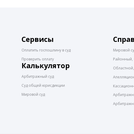
Сервисы
Спра
Оплатить госпошлину в суд
Мировой с
Проверить оплату
Районный, 
Калькулятор
Областной,
Арбитражный суд
Апелляцио
Суд общей юрисдикции
Кассацион
Мировой суд
Арбитражны
Арбитражн