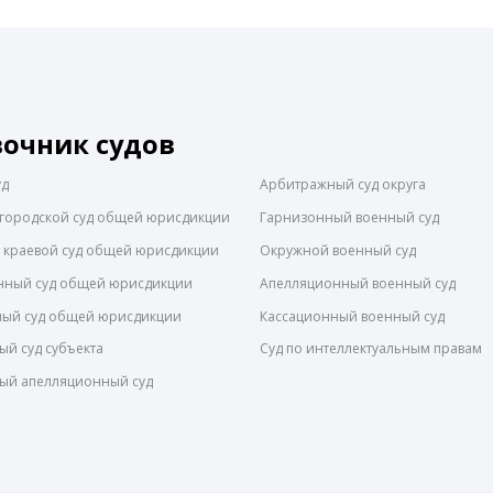
вочник судов
уд
Арбитражный суд округа
городской суд общей юрисдикции
Гарнизонный военный суд
 краевой суд общей юрисдикции
Окружной военный суд
нный суд общей юрисдикции
Апелляционный военный суд
ный суд общей юрисдикции
Кассационный военный суд
й суд субъекта
Суд по интеллектуальным правам
ый апелляционный суд