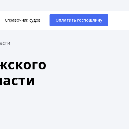
Справочник судов
Оплатить госпошлину
ласти
жского
ласти