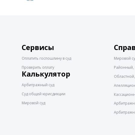
Сервисы
Спра
Оплатить госпошлину в суд
Мировой с
Проверить оплату
Районный, 
Калькулятор
Областной,
Арбитражный суд
Апелляцио
Суд общей юрисдикции
Кассацион
Мировой суд
Арбитражны
Арбитражн