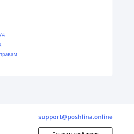
уд
д
 правам
support@poshlina.online
Оставить сообщение