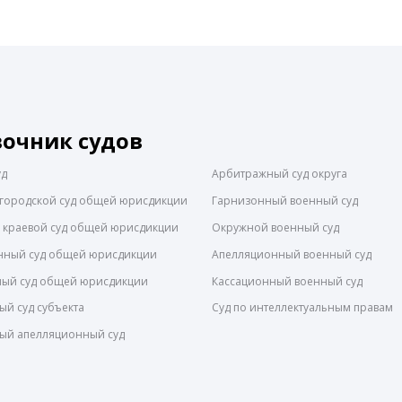
вочник судов
уд
Арбитражный суд округа
городской суд общей юрисдикции
Гарнизонный военный суд
 краевой суд общей юрисдикции
Окружной военный суд
нный суд общей юрисдикции
Апелляционный военный суд
ный суд общей юрисдикции
Кассационный военный суд
й суд субъекта
Суд по интеллектуальным правам
ый апелляционный суд